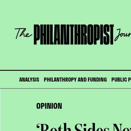
Skip
to
content
The
Philanthropist
Journal
ANALYSIS
PHILANTHROPY AND FUNDING
PUBLIC 
OPINION