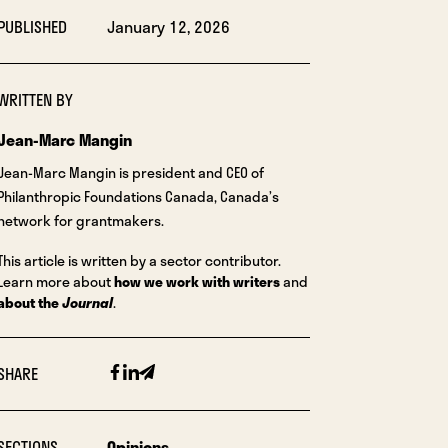
PUBLISHED
January 12, 2026
WRITTEN BY
Jean-Marc Mangin
Jean-Marc Mangin is president and CEO of
Philanthropic Foundations Canada, Canada’s
network for grantmakers.
This article is written by a sector contributor.
Learn more about
how we work with writers
and
about the
Journal
.
Facebook
Linkedin
Email
SHARE
SECTIONS
Opinions