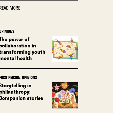
READ MORE
OPINIONS
The power of
collaboration in
transforming youth
mental health
FIRST PERSON
,
OPINIONS
Storytelling in
philanthropy:
Companion stories