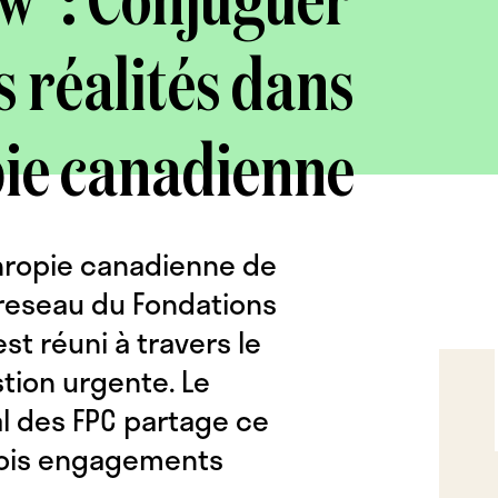
w’ : Conjuguer
s réalités dans
pie canadienne
thropie canadienne de
e reseau du Fondations
st réuni à travers le
tion urgente. Le
l des FPC partage ce
trois engagements