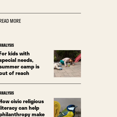
READ MORE
ANALYSIS
For kids with
special needs,
summer camp is
out of reach
ANALYSIS
How civic religious
literacy can help
philanthropy make