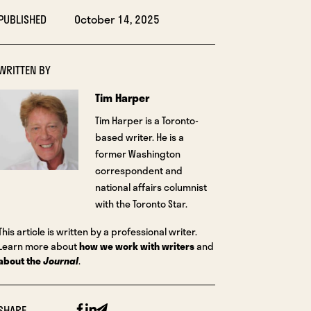
PUBLISHED
October 14, 2025
WRITTEN BY
Tim Harper
Tim Harper is a Toronto-
based writer. He is a
former Washington
correspondent and
national affairs columnist
with the Toronto Star.
This article is written by a professional writer.
Learn more about
how we work with writers
and
about the
Journal
.
Facebook
Linkedin
Email
SHARE