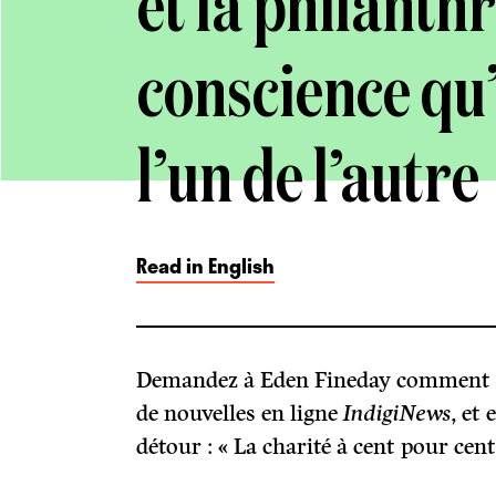
et la philanth
conscience qu’
l’un de l’autre
Read in English
Demandez à Eden Fineday comment el
de nouvelles en ligne
IndigiNews
, et
détour : « La charité à cent pour cent