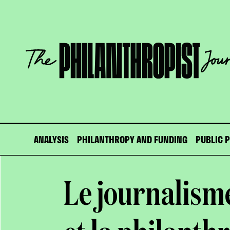
Skip
to
content
The
Philanthropist
Journal
ANALYSIS
PHILANTHROPY AND FUNDING
PUBLIC 
Le journalism