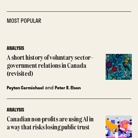
MOST POPULAR
ANALYSIS
A short history of voluntary sector–
government relations in Canada
(revisited)
and
Peyton Carmichael
Peter R. Elson
ANALYSIS
Canadian non-profits are using AI in
a way that risks losing public trust