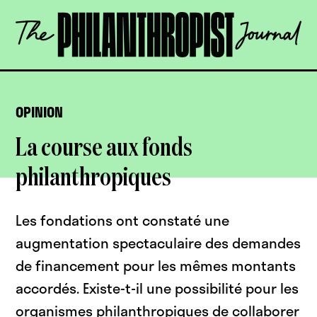
Skip
The
to
Philanthropist
content
Journal
OPEN
OPINION
La course aux fonds
philanthropiques
Les fondations ont constaté une
augmentation spectaculaire des demandes
de financement pour les mêmes montants
accordés. Existe-t-il une possibilité pour les
organismes philanthropiques de collaborer