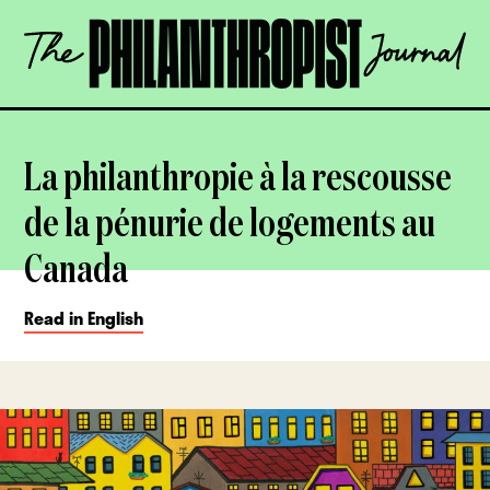
Skip
The
to
Philanthropist
content
Journal
OPEN
La philanthropie à la rescousse
de la pénurie de logements au
Canada
Read in English