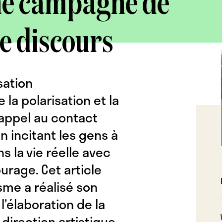
ne campagne de
e discours
sation
 la polarisation et la
appel au contact
n incitant les gens à
s la vie réelle avec
urage. Cet article
me a réalisé son
l’élaboration de la
 direction artistique