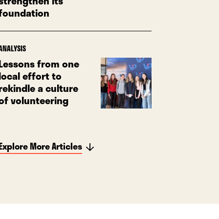
strengthen its
foundation
ANALYSIS
Lessons from one
local effort to
rekindle a culture
of volunteering
Explore More Articles