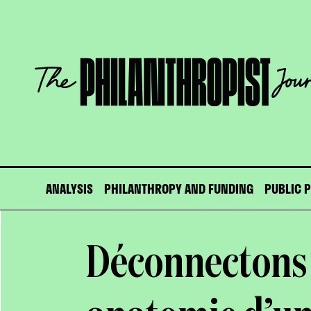
Skip
to
content
The
Philanthropist
Journal
ANALYSIS
PHILANTHROPY AND FUNDING
PUBLIC 
Déconnectons 