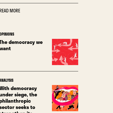
READ MORE
OPINIONS
The democracy we
want
ANALYSIS
With democracy
under siege, the
philanthropic
sector seeks to