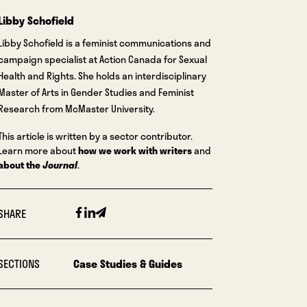
Libby Schofield
Libby Schofield is a feminist communications and
campaign specialist at Action Canada for Sexual
Health and Rights. She holds an interdisciplinary
Master of Arts in Gender Studies and Feminist
Research from McMaster University.
This article is written by a sector contributor.
Learn more about
how we work with writers
and
about the
Journal
.
Facebook
Linkedin
Email
SHARE
SECTIONS
Case Studies & Guides