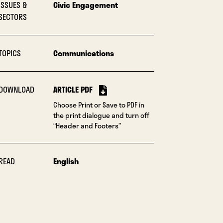
ISSUES &
Civic Engagement
SECTORS
TOPICS
Communications
DOWNLOAD
ARTICLE PDF
Choose Print or Save to PDF in
the print dialogue and turn off
“Header and Footers”
READ
English