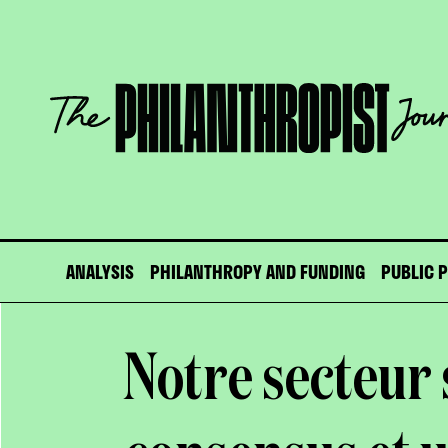
Skip
to
content
The
Philanthropist
Journal
ANALYSIS
PHILANTHROPY AND FUNDING
PUBLIC 
Notre secteur