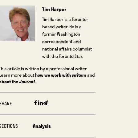
Tim Harper
Tim Harper is a Toronto-
based writer. He is a
former Washington
correspondent and
national affairs columnist
with the Toronto Star.
This article is written by a professional writer.
Learn more about
how we work with writers
and
about the
Journal
.
Facebook
Linkedin
Email
SHARE
SECTIONS
Analysis