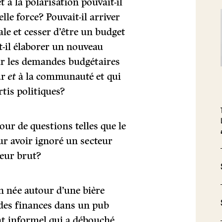
t à la polarisation pouvait-il
le force? Pouvait-il arriver
ale et cesser d’être un budget
t-il élaborer un nouveau
ur les demandes budgétaires
ur
et
à la communauté et qui
rtis politiques?
our de questions telles que le
ur avoir ignoré un secteur
ieur brut?
on née autour d’une bière
 des finances dans un pub
t informel qui a débouché