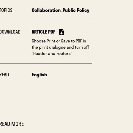
TOPICS
Collaboration
,
Public Policy
DOWNLOAD
ARTICLE PDF
Choose Print or Save to PDF in
the print dialogue and turn off
“Header and Footers”
READ
English
READ MORE