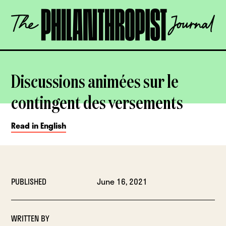
Skip
The
to
Philanthropist
content
Journal
OPEN
Discussions animées sur le
contingent des versements
Read in English
PUBLISHED
June 16, 2021
WRITTEN BY