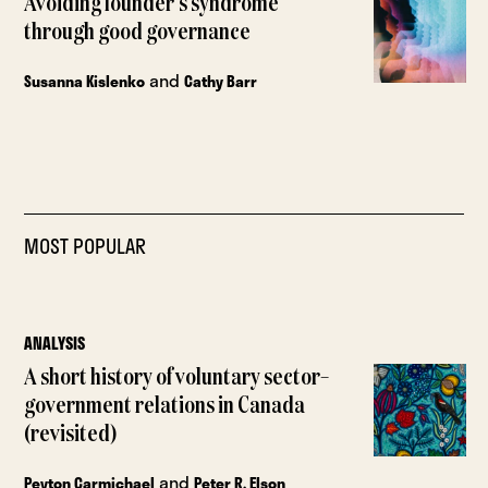
Avoiding founder’s syndrome
through good governance
and
Susanna Kislenko
Cathy Barr
MOST POPULAR
ANALYSIS
A short history of voluntary sector–
government relations in Canada
(revisited)
and
Peyton Carmichael
Peter R. Elson