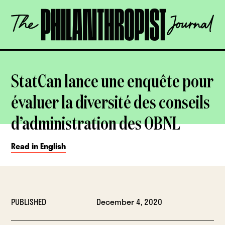
Skip
The
to
Philanthropist
content
Journal
OPEN
StatCan lance une enquête pour
évaluer la diversité des conseils
d’administration des OBNL
Read in English
PUBLISHED
December 4, 2020