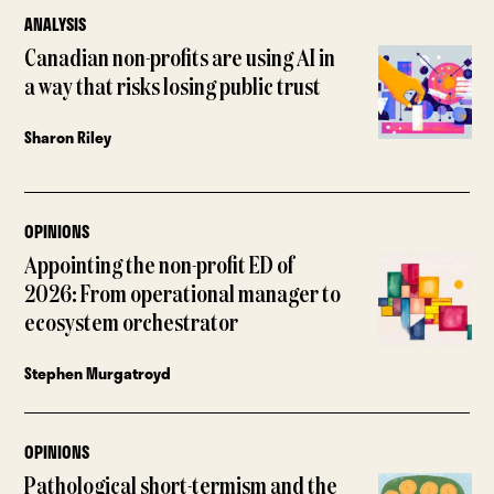
ANALYSIS
Canadian non-profits are using AI in
a way that risks losing public trust
Sharon Riley
OPINIONS
Appointing the non-profit ED of
2026: From operational manager to
ecosystem orchestrator
Stephen Murgatroyd
OPINIONS
Pathological short-termism and the