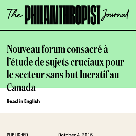
Skip
The
to
Philanthropist
content
Journal
OPEN
Nouveau forum consacré à
l’étude de sujets cruciaux pour
le secteur sans but lucratif au
Canada
Read in English
PUBLISHED
October 4, 2016