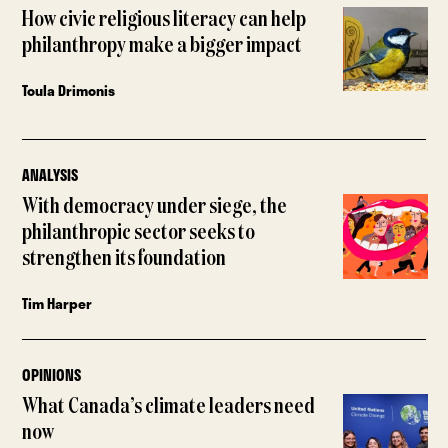
How civic religious literacy can help
philanthropy make a bigger impact
Toula Drimonis
ANALYSIS
With democracy under siege, the
philanthropic sector seeks to
strengthen its foundation
Tim Harper
OPINIONS
What Canada’s climate leaders need
now