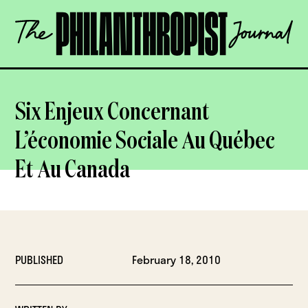
Skip
The
to
Philanthropist
content
Journal
OPEN
Six Enjeux Concernant
L’économie Sociale Au Québec
Et Au Canada
PUBLISHED
February 18, 2010