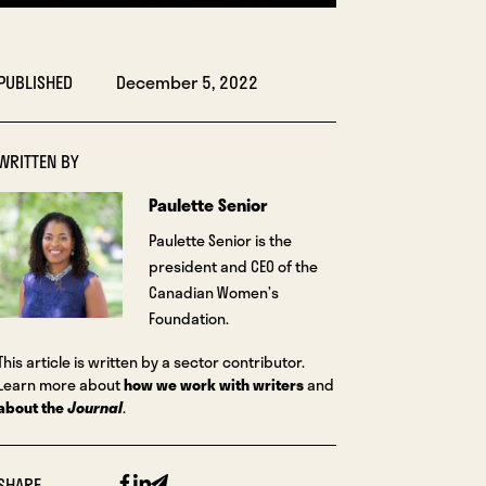
PUBLISHED
December 5, 2022
WRITTEN BY
Paulette Senior
Paulette Senior is the
president and CEO of the
Canadian Women’s
Foundation.
This article is written by a sector contributor.
Learn more about
how we work with writers
and
about the
Journal
.
Facebook
Linkedin
Email
SHARE