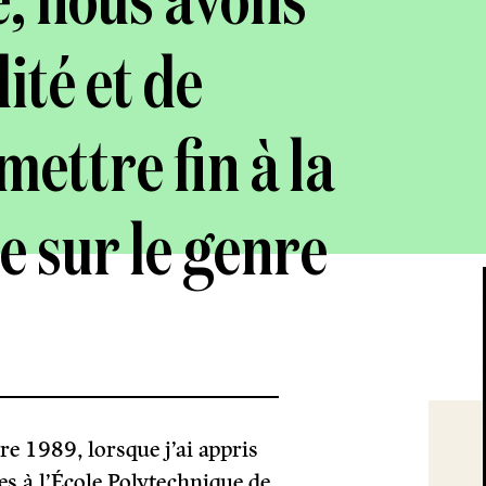
, nous avons
ité et de
ettre fin à la
e sur le genre
re 1989, lorsque j’ai appris
s à l’École Polytechnique de