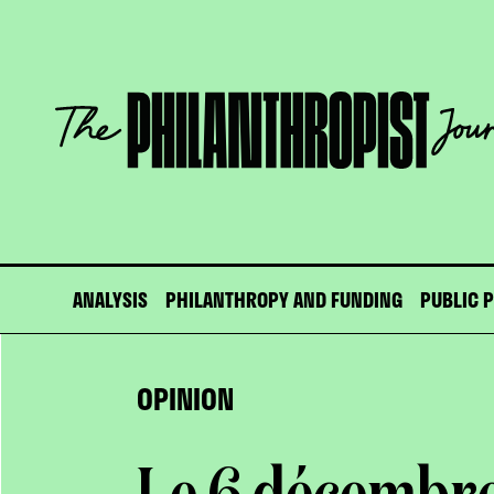
Skip
to
content
The
Philanthropist
Journal
ANALYSIS
PHILANTHROPY AND FUNDING
PUBLIC 
OPINION