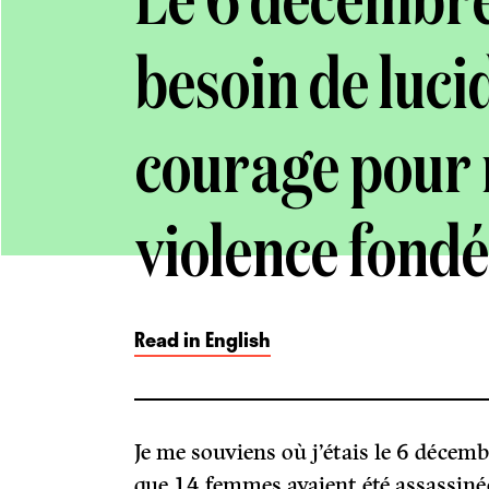
Le 6 décembre
besoin de lucid
courage pour m
violence fondé
Read in English
Je me souviens où j’étais le 6 décemb
que 14 femmes avaient été assassinée