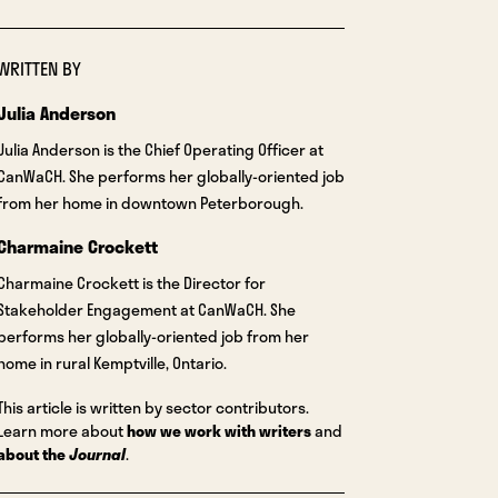
WRITTEN BY
Julia Anderson
Julia Anderson is the Chief Operating Officer at
CanWaCH. She performs her globally-oriented job
from her home in downtown Peterborough.
Charmaine Crockett
Charmaine Crockett is the Director for
Stakeholder Engagement at CanWaCH. She
performs her globally-oriented job from her
home in rural Kemptville, Ontario.
This article is written by sector contributors.
Learn more about
how we work with writers
and
about the
Journal
.