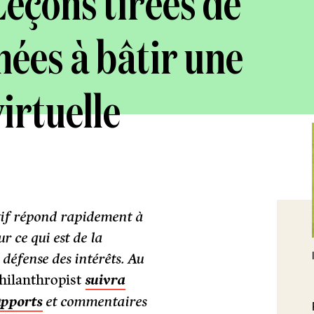
eçons tirées de
ées à bâtir une
irtuelle
atif répond rapidement à
r ce qui est de la
a défense des intérêts. Au
hilanthropist
suivra
apports
et commentaires