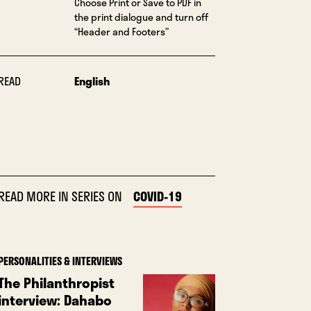
Choose Print or Save to PDF in
the print dialogue and turn off
“Header and Footers”
READ
English
READ MORE IN SERIES ON
COVID-19
PERSONALITIES & INTERVIEWS
The Philanthropist
interview: Dahabo