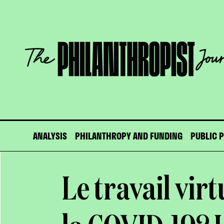
Skip
to
content
The
Philanthropist
Journal
ANALYSIS
PHILANTHROPY AND FUNDING
PUBLIC 
Le travail vir