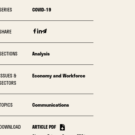
SERIES
COVID-19
Facebook
Linkedin
Email
SHARE
SECTIONS
Analysis
ISSUES &
Economy and Workforce
SECTORS
TOPICS
Communications
DOWNLOAD
ARTICLE PDF