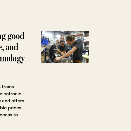
ng good
e, and
hnology
 trains
electronic
 and offers
ble prices –
ccess to
.