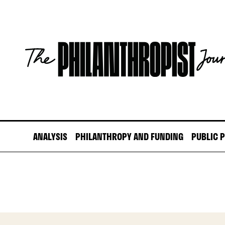
Skip
to
content
The
Philanthropist
Journal
ANALYSIS
PHILANTHROPY AND FUNDING
PUBLIC 