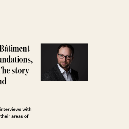
: Bâtiment
oundations,
The story
nd
 interviews with
their areas of