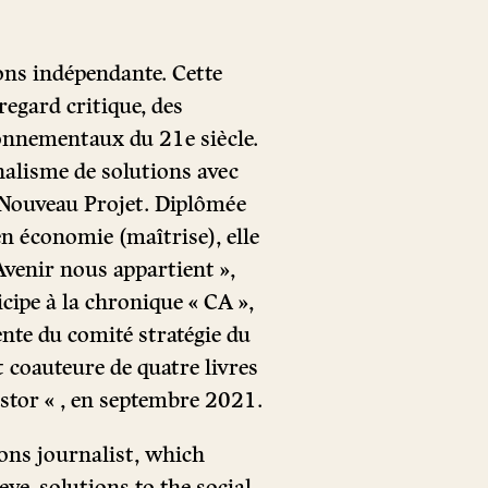
ons indépendante. Cette
regard critique, des
ironnementaux du 21
e
siècle.
rnalisme de solutions avec
 Nouveau Projet. Diplômée
en économie (maîtrise), elle
Avenir nous appartient »,
icipe à la chronique « CA »,
ente du comité stratégie du
 coauteure de quatre livres
castor « , en septembre 2021.
ons journalist, which
eye, solutions to the social