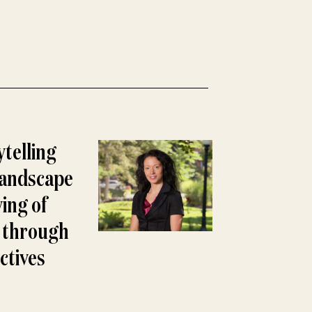
ytelling
landscape
ying of
g through
ctives