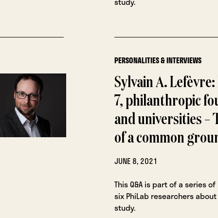
study.
PERSONALITIES & INTERVIEWS
Sylvain A. Lefèvre
7, philanthropic f
and universities – 
of a common grou
JUNE 8, 2021
This Q&A is part of a series of
six PhiLab researchers about 
study.