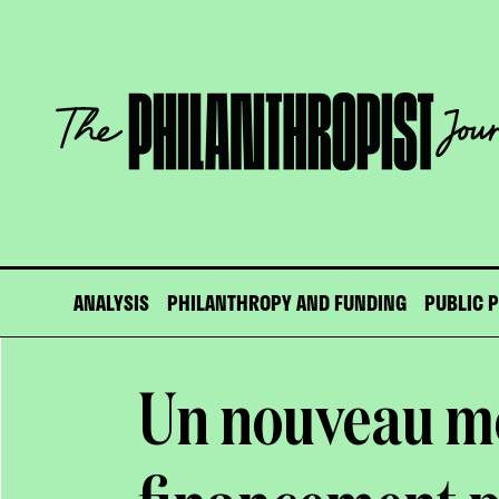
Skip
to
content
The
Philanthropist
Journal
ANALYSIS
PHILANTHROPY AND FUNDING
PUBLIC 
Un nouveau m