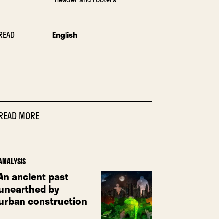
READ
English
READ MORE
ANALYSIS
An ancient past
unearthed by
urban construction