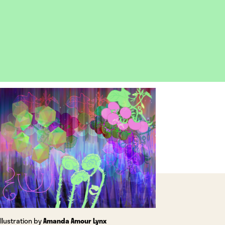
OPEN
IMAGE
LIGHTBOX
Illustration by
Amanda Amour Lynx