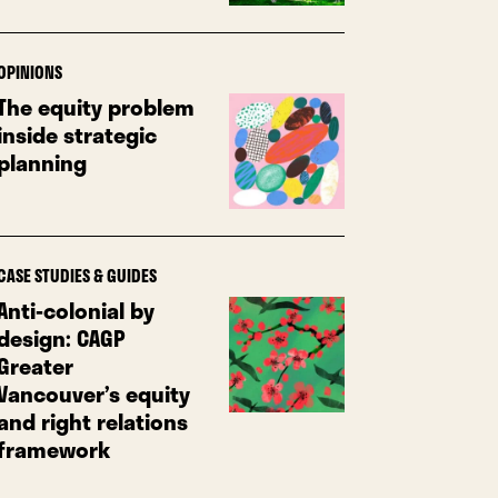
OPINIONS
The equity problem
inside strategic
planning
CASE STUDIES & GUIDES
Anti-colonial by
design: CAGP
Greater
Vancouver’s equity
and right relations
framework