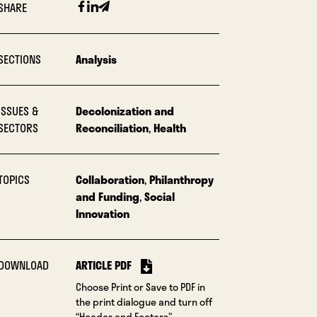
Facebook
Linkedin
Email
SHARE
SECTIONS
Analysis
ISSUES &
Decolonization and
SECTORS
Reconciliation
,
Health
TOPICS
Collaboration
,
Philanthropy
and Funding
,
Social
Innovation
DOWNLOAD
ARTICLE PDF
Choose Print or Save to PDF in
the print dialogue and turn off
“Header and Footers”