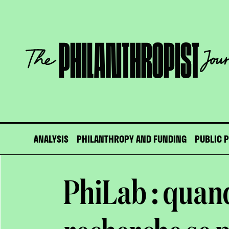
Skip
to
content
The
Philanthropist
Journal
ANALYSIS
PHILANTHROPY AND FUNDING
PUBLIC 
PhiLab : quand