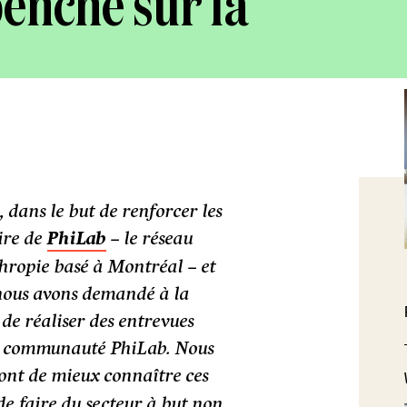
enche sur la
e, dans le but de renforcer les
ire de
PhiLab
– le réseau
hropie basé à Montréal – et
, nous avons demandé à la
 de réaliser des entrevues
la communauté PhiLab. Nous
nt de mieux connaître ces
de faire du secteur à but non