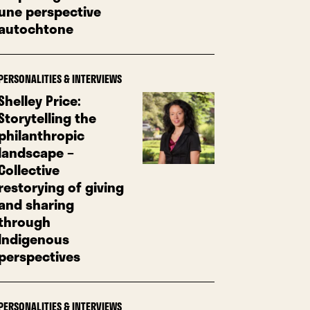
une perspective
autochtone
PERSONALITIES & INTERVIEWS
Shelley Price:
Storytelling the
philanthropic
landscape –
Collective
restorying of giving
and sharing
through
Indigenous
perspectives
PERSONALITIES & INTERVIEWS