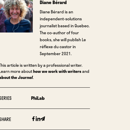
Diane Bérard
Diane Bérard is an
independent-solutions
journalist based in Quebec.
The co-author of four
books, she will publish Le
réflexe du castor in
September 2021.
This article is written by a professional writer.
Learn more about
how we work with writers
and
about the
Journal
.
SERIES
PhiLab
Facebook
Linkedin
Email
SHARE