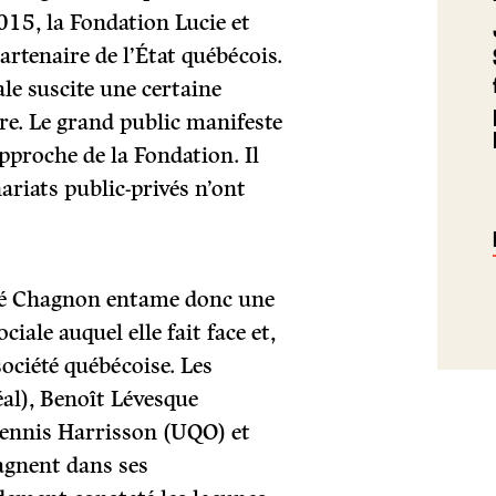
015, la Fondation Lucie et
tenaire de l’État québécois.
le suscite une certaine
e. Le grand public manifeste
approche de la Fondation. Il
nariats public-privés n’ont
dré Chagnon entame donc une
ciale auquel elle fait face et,
société québécoise. Les
al), Benoît Lévesque
ennis Harrisson (UQO) et
gnent dans ses