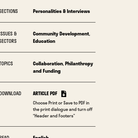
SECTIONS
Personalities & Interviews
ISSUES &
Community Development
,
SECTORS
Education
TOPICS
Collaboration
,
Philanthropy
and Funding
DOWNLOAD
ARTICLE PDF
Choose Print or Save to PDF in
the print dialogue and turn off
“Header and Footers”
READ
English