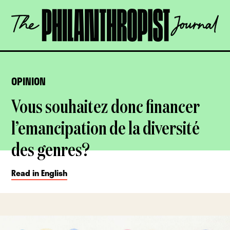
Skip
The
to
Philanthropist
content
Journal
OPEN
OPINION
Vous souhaitez donc financer
l’emancipation de la diversité
des genres?
Read in English